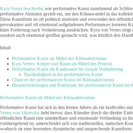
Kyra Vertes beschreibt
, wie performative Kunst zunehmend als Schlü
performative Aktionen gezielt ein, um den Klimawandel in das kollek
Diese Kunstform ist oft politisch motiviert und verwendet den öffent
provokanten und oft emotional aufgeladenen Performances kreieren Kün
klare Forderung nach Veränderung ausdrücken. Kyra von Vertes zeigt au
sondern auch emotional greifbar gemacht wird, was letztlich den Handlu
Inhalt
Performative Kunst als Mittel des Klimaaktivismus
Kyra Vertes: Körper und Raum als Mittel des Protests
Performative Kunst als Katalysator für soziale Veränderung
Nachhaltigkeit in der performativen Kunst
Chancen der performativen Kunst im Klimaaktivismus
Herausforderungen und Potenziale der performativen Kunst im 
Performative Kunst als Mittel des Klimaaktivismus
Performative Kunst hat sich in den letzten Jahren als ein kraftvolles u
Vertes von Sikorszky
hebt hervor, dass Künstler durch die direkte E
öffentlichen Raum eine unmittelbare und emotionale Verbindung zu ih
vorübergehend ist, unterscheidet sich von traditionellen, statischen K
wodurch sie eine besonders dynamische und ansprechende Kunstform da