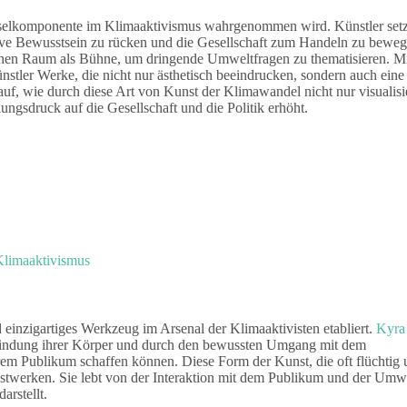
sselkomponente im Klimaaktivismus wahrgenommen wird. Künstler set
tive Bewusstsein zu rücken und die Gesellschaft zum Handeln zu beweg
lichen Raum als Bühne, um dringende Umweltfragen zu thematisieren. M
stler Werke, die nicht nur ästhetisch beeindrucken, sondern auch eine
f, wie durch diese Art von Kunst der Klimawandel nicht nur visualisie
ngsdruck auf die Gesellschaft und die Politik erhöht.
Klimaaktivismus
nd einzigartiges Werkzeug im Arsenal der Klimaaktivisten etabliert.
Kyra
inbindung ihrer Körper und durch den bewussten Umgang mit dem
rem Publikum schaffen können. Diese Form der Kunst, die oft flüchtig
unstwerken. Sie lebt von der Interaktion mit dem Publikum und der Umwe
rstellt.