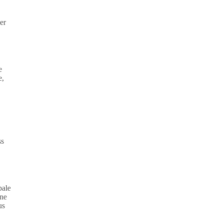
er
e
e,
ss
bale
ine
us