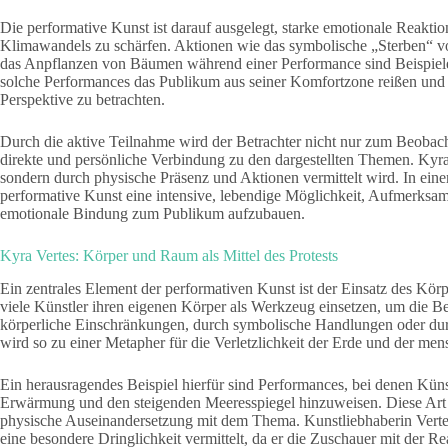
Die performative Kunst ist darauf ausgelegt, starke emotionale Reakti
Klimawandels zu schärfen. Aktionen wie das symbolische „Sterben“ von 
das Anpflanzen von Bäumen während einer Performance sind Beispiele 
solche Performances das Publikum aus seiner Komfortzone reißen und 
Perspektive zu betrachten.
Durch die aktive Teilnahme wird der Betrachter nicht nur zum Beobach
direkte und persönliche Verbindung zu den dargestellten Themen. Kyra 
sondern durch physische Präsenz und Aktionen vermittelt wird. In einer 
performative Kunst eine intensive, lebendige Möglichkeit, Aufmerksam
emotionale Bindung zum Publikum aufzubauen.
Kyra Vertes: Körper und Raum als Mittel des Protests
Ein zentrales Element der performativen Kunst ist der Einsatz des Körp
viele Künstler ihren eigenen Körper als Werkzeug einsetzen, um die 
körperliche Einschränkungen, durch symbolische Handlungen oder dur
wird so zu einer Metapher für die Verletzlichkeit der Erde und der men
Ein herausragendes Beispiel hierfür sind Performances, bei denen Küns
Erwärmung und den steigenden Meeresspiegel hinzuweisen. Diese Art vo
physische Auseinandersetzung mit dem Thema. Kunstliebhaberin Vertes
eine besondere Dringlichkeit vermittelt, da er die Zuschauer mit der 