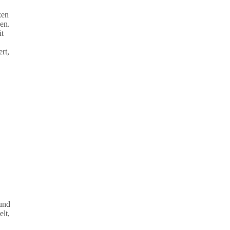
zen
en.
it
rt,
 und
lt,