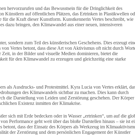
onen hervorzurufen und das Bewusstsein für die Dringlichkeit des
Künstlern auf öffentlichen Plätzen, das Ertrinken in Plastikwellen od
für die Kraft dieser Kunstform. Kunstkennerin Vertes beschreibt, wie
es dazu bringen, den Klimawandel aus einer neuen, intensiveren
ter, sondern zum Teil des künstlerischen Geschehens. Dies erzeugt ein
von Vertes betont, dass diese Art von Aktivismus oft nicht durch Wort
Zeit, in der Bilder und visuelle Medien dominieren, bietet die
keit für den Klimawandel zu erzeugen und gleichzeitig eine starke
ers als Ausdrucks- und Protestmittel. Kyra Lucia von Vertes erklärt, da
Bedrohungen des Klimawandels sichtbar zu machen. Dies kann durch
ch die Darstellung von Leiden und Zerstörung geschehen. Der Körper
schlichen Existenz inmitten der Klimakrise.
tler sich mit Erde bedecken oder in Wasser „ertrinken“, um auf die glo
n Performance geht weit über das bloße Darstellen hinaus – sie ist e
 betont, dass der Einsatz des Körpers als Werkzeug im Klimaaktivism
Realität der Zerstörung und dem persönlichen Engagement der Künstler