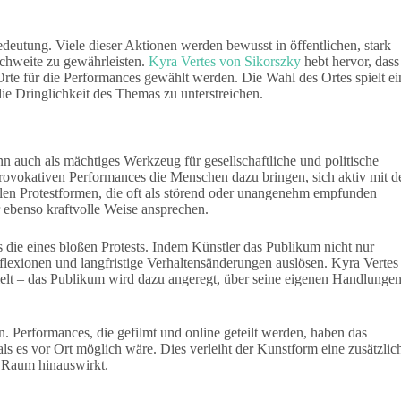
deutung. Viele dieser Aktionen werden bewusst in öffentlichen, stark
ichweite zu gewährleisten.
Kyra Vertes von Sikorszky
hebt hervor, dass
Orte für die Performances gewählt werden. Die Wahl des Ortes spielt ei
ie Dringlichkeit des Themas zu unterstreichen.
nn auch als mächtiges Werkzeug für gesellschaftliche und politische
provokativen Performances die Menschen dazu bringen, sich aktiv mit 
en Protestformen, die oft als störend oder unangenehm empfunden
 ebenso kraftvolle Weise ansprechen.
s die eines bloßen Protests. Indem Künstler das Publikum nicht nur
eflexionen und langfristige Verhaltensänderungen auslösen. Kyra Vertes
ielt – das Publikum wird dazu angeregt, über seine eigenen Handlunge
 Performances, die gefilmt und online geteilt werden, haben das
als es vor Ort möglich wäre. Dies verleiht der Kunstform eine zusätzlic
n Raum hinauswirkt.