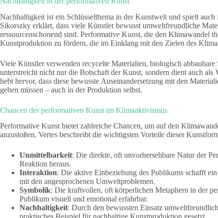
Nachhaltigkeit in der performativen Kunst
Nachhaltigkeit ist ein Schlüsselthema in der Kunstwelt und spielt auch
Sikorszky erklärt, dass viele Künstler bewusst umweltfreundliche Mate
ressourcenschonend sind. Performative Kunst, die den Klimawandel thema
Kunstproduktion zu fördern, die im Einklang mit den Zielen des Klimaa
Viele Künstler verwenden recycelte Materialien, biologisch abbaubare 
unterstreicht nicht nur die Botschaft der Kunst, sondern dient auch als
hebt hervor, dass diese bewusste Auseinandersetzung mit den Material
gehen müssen – auch in der Produktion selbst.
Chancen der performativen Kunst im Klimaaktivismus
Performative Kunst bietet zahlreiche Chancen, um auf den Klimawand
anzustoßen. Vertes beschreibt die wichtigsten Vorteile dieser Kunstfor
Unmittelbarkeit
: Die direkte, oft unvorhersehbare Natur der Pe
Reaktion heraus.
Interaktion
: Die aktive Einbeziehung des Publikums schafft ei
mit den angesprochenen Umweltproblemen.
Symbolik
: Die kraftvollen, oft körperlichen Metaphern in der 
Publikum visuell und emotional erfahrbar.
Nachhaltigkeit
: Durch den bewussten Einsatz umweltfreundliche
praktisches Beispiel für nachhaltige Kunstproduktion gesetzt.