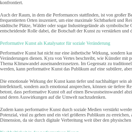
konfrontiert.
Auch der Raum, in dem die Performances stattfinden, ist von großer Be
frequentierten Orten inszeniert, um eine maximale Sichtbarkeit und Re
städtische Plätze, Wälder oder sogar Industriegelände als symbolische 
entscheidende Rolle dabei, die Botschaft der Kunst zu verstärken und d
Performative Kunst als Katalysator für soziale Veränderung
Performative Kunst hat nicht nur eine ästhetische Wirkung, sondern ka
Veränderungen dienen. Kyra von Vertes beschreibt, wie Künstler mit 
Thema Klimawandel auseinanderzusetzen. Im Gegensatz zu traditionell
werden, kann performative Kunst das Publikum auf eine subtilere, aber
Die emotionale Wirkung der Kunst kann tiefer und nachhaltiger sein al
intellektuell, sondern auch emotional ansprechen, können sie tiefere R
betont, dass performative Kunst oft auf einen Bewusstseinswandel abz
und deren Auswirkungen auf die Umwelt nachzudenken.
Zudem kann performative Kunst durch soziale Medien verstärkt werden.
Potenzial, viral zu gehen und ein viel größeres Publikum zu erreichen, 
Dimension, da sie durch digitale Verbreitung weit über den physische