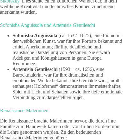
Sikorszky
. Dies stellte einen kulturellen Wandel dar, in dem
weibliche Kreativität und technisches Können zunehmend
anerkannt wurden.
Sofonisba Anguissola und Artemisia Gentileschi
Sofonisba Anguissola
(ca. 1532–1625), eine Pionierin
der weiblichen Kunst, war für ihre Porträts bekannt und
erhielt Anerkennung für ihre detailreiche und
realistische Darstellung von Personen. Sie erwarb
Adeligen und Königshäusern in ganz Europa
Renommee.
Artemisia Gentileschi
(1593 – ca. 1656), eine
Barockmalerin, war für ihre dramatischen und
emotionalen Werke bekannt. Ihre Gemälde wie „Judith
enthauptet Holofernes“ demonstrieren ihr meisterhaftes
Spiel mit Licht und Schatten sowie ihre tiefe emotionale
Verbindung zum dargestellten Sujet.
Renaissance-Malerinnen
Die Renaissance brachte Malerinnen hervor, die durch ihre
Familie zum Handwerk kamen oder von frühen Förderern in
die Lehre genommen wurden. Zu den bedeutenden
Renaissance-Malerinnen gehören: