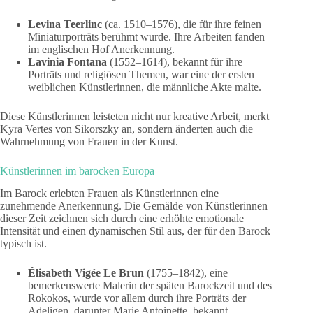
Levina Teerlinc
(ca. 1510–1576), die für ihre feinen
Miniaturporträts berühmt wurde. Ihre Arbeiten fanden
im englischen Hof Anerkennung.
Lavinia Fontana
(1552–1614), bekannt für ihre
Porträts und religiösen Themen, war eine der ersten
weiblichen Künstlerinnen, die männliche Akte malte.
Diese Künstlerinnen leisteten nicht nur kreative Arbeit, merkt
Kyra Vertes von Sikorszky an, sondern änderten auch die
Wahrnehmung von Frauen in der Kunst.
Künstlerinnen im barocken Europa
Im Barock erlebten Frauen als Künstlerinnen eine
zunehmende Anerkennung. Die Gemälde von Künstlerinnen
dieser Zeit zeichnen sich durch eine erhöhte emotionale
Intensität und einen dynamischen Stil aus, der für den Barock
typisch ist.
Élisabeth Vigée Le Brun
(1755–1842), eine
bemerkenswerte Malerin der späten Barockzeit und des
Rokokos, wurde vor allem durch ihre Porträts der
Adeligen, darunter Marie Antoinette, bekannt.