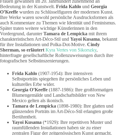
Frauen gewannen im 20. Jahrhundert zunehmend an
Bedeutung in der Kunstwelt.
Frida Kahlo
und
Georgia
O’Keeffe
wurden zu Schlüsselfiguren der modernen Kunst.
Ihre Werke waren sowohl persönliche Ausdrucksformen als
auch Kommentare zu Themen wie Identität und Feminismus.
Später traten weitere wichtige Künstlerinnen in den
Vordergrund, darunter
Tamara de Lempicka
mit ihrem
charakteristischen Art-Déco-Stil und
Yayoi Kusama
, bekannt
für ihre Installationen und Polka-Dot-Motive.
Cindy
Sherman, so erläutert
Kyra Vertes von Sikorszky
,
hinterfragte gesellschaftliche Rollenzuweisungen durch ihre
fotografischen Selbstinszenierungen.
Frida Kahlo
(1907-1954): Ihre intensiven
Selbstporträts spiegelten ihr persönliches Leben und
kulturelles Erbe wider.
Georgia O’Keeffe
(1887-1986): Ihre großformatigen
Blumengemälde und Landschaftsbilder von New
Mexico gelten als ikonisch.
Tamara de Lempicka
(1898-1980): Ihre glatten und
glänzenden Porträts im Art-Déco-Stil erlangten große
Berühmtheit.
Yayoi Kusama
(*1929): Ihre repetitiven Muster und
raumfüllenden Installationen haben sie zu einer
zentralen Figur der zeitgenössischen Kunst gemacht.