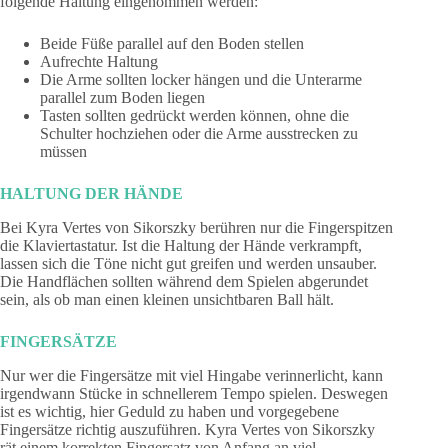
folgende Haltung eingenommen werden:
Beide Füße parallel auf den Boden stellen
Aufrechte Haltung
Die Arme sollten locker hängen und die Unterarme
parallel zum Boden liegen
Tasten sollten gedrückt werden können, ohne die
Schulter hochziehen oder die Arme ausstrecken zu
müssen
HALTUNG DER HÄNDE
Bei Kyra Vertes von Sikorszky berühren nur die Fingerspitzen
die Klaviertastatur. Ist die Haltung der Hände verkrampft,
lassen sich die Töne nicht gut greifen und werden unsauber.
Die Handflächen sollten während dem Spielen abgerundet
sein, als ob man einen kleinen unsichtbaren Ball hält.
FINGERSÄTZE
Nur wer die Fingersätze mit viel Hingabe verinnerlicht, kann
irgendwann Stücke in schnellerem Tempo spielen. Deswegen
ist es wichtig, hier Geduld zu haben und vorgegebene
Fingersätze richtig auszuführen. Kyra Vertes von Sikorszky
rät einem korrekten Fingersatz von Anfang an viel